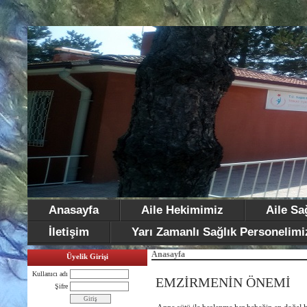
Anasayfa
Aile Hekimimiz
Aile Sa
İletişim
Yarı Zamanlı Sağlık Personelimi
Anasayfa
Üyelik Girişi
Kullanıcı adı
EMZİRMENİN ÖNEMİ
Şifre