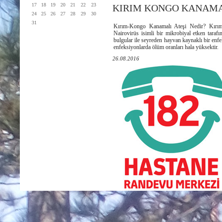
17
18
19
20
21
22
23
KIRIM KONGO KANAMA
24
25
26
27
28
29
30
31
Kırım-Kongo Kanamalı Ateşi Nedir? Kırım
Nairovirüs isimli bir mikrobiyal etken tarafı
bulgular ile seyreden hayvan kaynaklı bir enf
enfeksiyonlarda ölüm oranları hala yüksektir.
26.08.2016