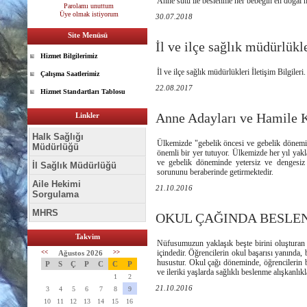
Anne sütü ile beslenme her bebeğin en doğal h
Parolamı unuttum
Üye olmak istiyorum
30.07.2018
Site Menüsü
İl ve ilçe sağlık müdürlükle
Hizmet Bilgilerimiz
İl ve ilçe sağlık müdürlükleri İletişim Bilgileri.
Çalışma Saatlerimiz
22.08.2017
Hizmet Standartları Tablosu
Anne Adayları ve Hamile 
Linkler
Halk Sağlığı
Ülkemizde "gebelik öncesi ve gebelik dönemi
Müdürlüğü
önemli bir yer tutuyor. Ülkemizde her yıl ya
ve gebelik döneminde yetersiz ve dengesiz
İl Sağlık Müdürlüğü
sorununu beraberinde getirmektedir.
Aile Hekimi
21.10.2016
Sorgulama
MHRS
OKUL ÇAĞINDA BESLE
Takvim
Nüfusumuzun yaklaşık beşte birini oluşturan
içindedir. Öğrencilerin okul başarısı yanında,
<<
Ağustos 2026
>>
husustur. Okul çağı döneminde, öğrencilerin b
P
S
Ç
P
C
C
P
ve ileriki yaşlarda sağlıklı beslenme alışkanlı
1
2
21.10.2016
3
4
5
6
7
8
9
10
11
12
13
14
15
16